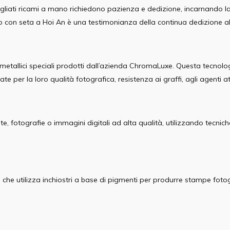
agliati ricami a mano richiedono pazienza e dedizione, incarnando la
o con seta a Hoi An è una testimonianza della continua dedizione alla 
llici speciali prodotti dall’azienda ChromaLuxe. Questa tecnologia
er la loro qualità fotografica, resistenza ai graffi, agli agenti atm
e, fotografie o immagini digitali ad alta qualità, utilizzando tecni
he utilizza inchiostri a base di pigmenti per produrre stampe fotogr