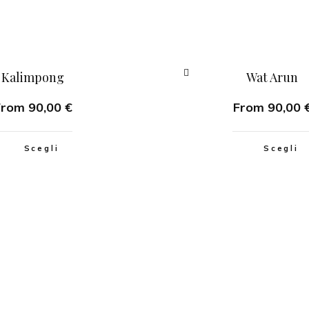
Kalimpong
Wat Arun
From
90,00
€
From
90,00
Scegli
Scegli
INSTAGRAM
FACEBOOK
COMMERCIAL