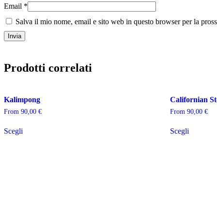
Email
*
Salva il mio nome, email e sito web in questo browser per la pro
Prodotti correlati
Kalimpong
Californian S
From
90,00
€
From
90,00
€
Scegli
Scegli
INSTAGRAM
FACEBOOK
COMMERCIAL
PasottiSimone all rights reserved