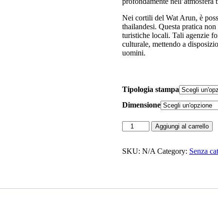
profondamente nell’atmosfera tr
Nei cortili del Wat Arun, è possib
thailandesi. Questa pratica non è
turistiche locali. Tali agenzie f
culturale, mettendo a disposizion
uomini.
Tipologia stampa
Dimensione
Wat
Aggiungi al carrello
Arun
quantità
SKU:
N/A
Category:
Senza cat