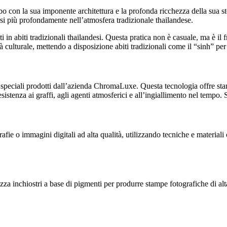
lobo con la sua imponente architettura e la profonda ricchezza della sua s
rsi più profondamente nell’atmosfera tradizionale thailandese.
i in abiti tradizionali thailandesi. Questa pratica non è casuale, ma è il fr
tà culturale, mettendo a disposizione abiti tradizionali come il “sinh” per
eciali prodotti dall’azienda ChromaLuxe. Questa tecnologia offre stampe
stenza ai graffi, agli agenti atmosferici e all’ingiallimento nel tempo. 
afie o immagini digitali ad alta qualità, utilizzando tecniche e material
zza inchiostri a base di pigmenti per produrre stampe fotografiche di alta