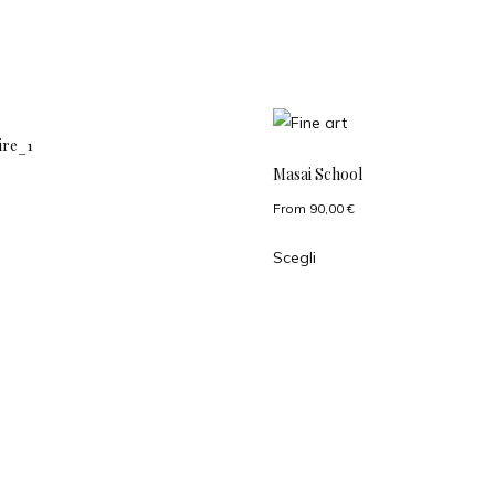
ire_1
Masai School
From
90,00
€
Scegli
INSTAGRAM
FACEBOOK
COMMERCIAL