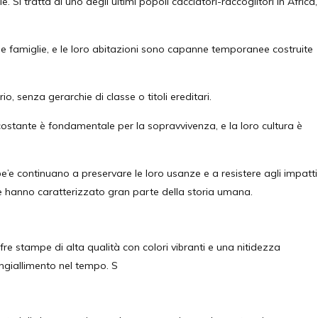
i tratta di uno degli ultimi popoli cacciatori-raccoglitori in Africa,
oche famiglie, e le loro abitazioni sono capanne temporanee costruite
, senza gerarchie di classe o titoli ereditari.
rcostante è fondamentale per la sopravvivenza, e la loro cultura è
’e continuano a preservare le loro usanze e a resistere agli impatti
he hanno caratterizzato gran parte della storia umana.
 stampe di alta qualità con colori vibranti e una nitidezza
ingiallimento nel tempo. S