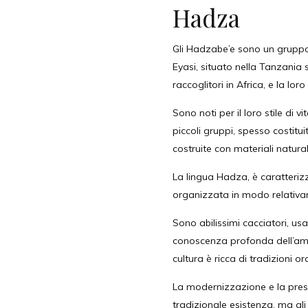
Hadza
Gli Hadzabe’e sono un gruppo 
Eyasi, situato nella Tanzania s
raccoglitori in Africa, e la lor
Sono noti per il loro stile di
piccoli gruppi, spesso costit
costruite con materiali natura
La lingua Hadza, è caratterizza
organizzata in modo relativame
Sono abilissimi cacciatori, usa
conoscenza profonda dell’amb
cultura è ricca di tradizioni o
La modernizzazione e la press
tradizionale esistenza, ma gl