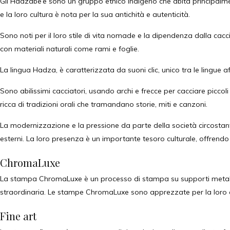
Gli Hadzabe’e sono un gruppo etnico indigeno che abita principalmente 
e la loro cultura è nota per la sua antichità e autenticità.
Sono noti per il loro stile di vita nomade e la dipendenza dalla cacc
con materiali naturali come rami e foglie.
La lingua Hadza, è caratterizzata da suoni clic, unico tra le lingue a
Sono abilissimi cacciatori, usando archi e frecce per cacciare picco
ricca di tradizioni orali che tramandano storie, miti e canzoni.
La modernizzazione e la pressione da parte della società circostant
esterni. La loro presenza è un importante tesoro culturale, offrend
ChromaLuxe
La stampa ChromaLuxe è un processo di stampa su supporti metallici
straordinaria. Le stampe ChromaLuxe sono apprezzate per la loro qual
Fine art