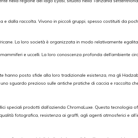
nella regione del lago Eyasi, situato nella Tanzania settentrionale. S
ia e dalla raccolta. Vivono in piccoli gruppi, spesso costituiti da p
fricane. La loro società è organizzata in modo relativamente egalitario
li mammiferi e uccelli. La loro conoscenza profonda dell’ambiente ci
e hanno posto sfide alla loro tradizionale esistenza, ma gli Hadzabe
o uno sguardo prezioso sulle antiche pratiche di caccia e raccolta c
 speciali prodotti dall’azienda ChromaLuxe. Questa tecnologia offre
ità fotografica, resistenza ai graffi, agli agenti atmosferici e all’