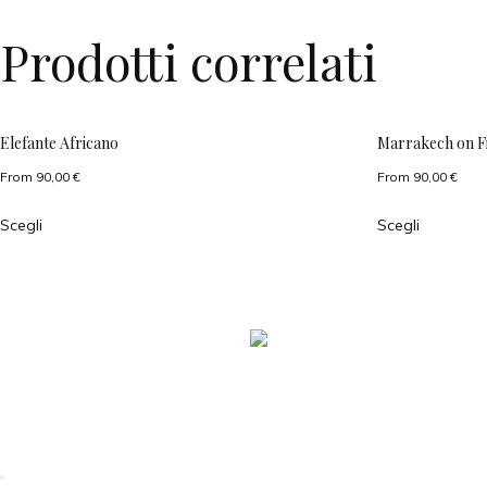
Prodotti correlati
Elefante Africano
Marrakech on F
From
90,00
€
From
90,00
€
Scegli
Scegli
PasottiSimone all rights reserved