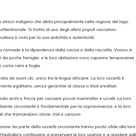
etnico indigeno che abita principalmente nella regione del lago
ettentrionale. Si tratta di uno degli ultimi popoli cacciatori-
o cultura è nota per la sua antichità e autenticità.
 vita nomade e la dipendenza dalla caccia e dalla raccolta. Vivono in
uiti da poche famiglie, e le loro abitazioni sono capanne temporanee
li come rami e foglie.
ta da suoni clic, unico tra le lingue africane. La loro società è
nte egalitario, senza gerarchie di classe o titoli ereditari.
ndo archi e frecce per cacciare piccoli mammiferi e uccelli. La loro
iente circostante è fondamentale per la sopravvivenza, e la loro
rali che tramandano storie, miti e canzoni.
ione da parte della società circostante hanno posto sfide alla loro
i Hadzabe’e continuano a preservare le loro usanze e a resistere agli